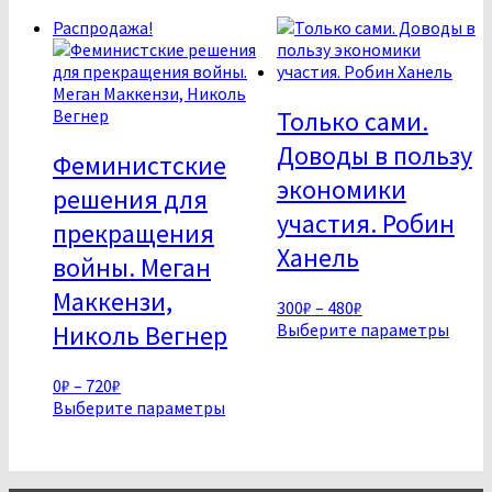
самые
Распродажа!
недавние
Только сами.
Доводы в пользу
Феминистские
экономики
решения для
участия. Робин
прекращения
Ханель
войны. Меган
Маккензи,
Диапазон
300
₽
–
480
₽
цен:
Этот
Выберите параметры
Николь Вегнер
300₽
това
–
имее
Диапазон
0
₽
–
720
₽
480₽
неск
цен:
Этот
Выберите параметры
вари
0₽
товар
Опци
–
имеет
можн
720₽
несколько
выбр