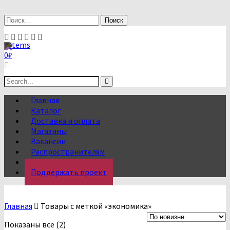
Skip
to
Найти:
content
0 items
0
₽
Search
for:
Главная
Каталог
Доставка и оплата
Магазины
Вакансии
Распространителям
О нас
Поддержать проект
Главная
Товары с меткой «экономика»
Сортировка:
Показаны все (2)