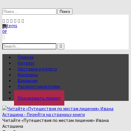
Skip
to
Найти:
content
0 items
0
₽
Search
for:
Главная
Каталог
Доставка и оплата
Магазины
Вакансии
Распространителям
О нас
Поддержать проект
Читайте «Путешествия по местам лишения» Ивана
Асташина