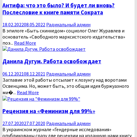
Антифа: что это было? И будет ли вновь?
Послесловие к книге памяти Сократа
18.02.2022
08.05.2022
Радикальный админ
В эпилоге «Быть скинхедом» социолог Олег Журавлев и
основатель «Свободного марксистского издательства»
поэ...
Read More
Данила Дугум. Работа освобождает
06.12.2021
08.12.2021
Радикальный админ
Заглавие этой работы отсылает к лозунгу над воротами
Освенцима. Но, может быть, это общая идея буржуазного
ми�...
Read More
Рецензия на «Феминизм для 99%»
27.07.2020
27.07.2020
Радикальный админ
В украинском журнале «Гендерные исследования»
опубликованы сразу две рецензии на изданную нами книгу