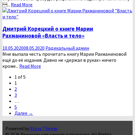
...
Read More
Дмитрий Корецкий о книге Марии
Рахманиновой «Власть и тело»
10.05.2020
08.05.2020
Радикальный админ
Мне выпала честь прочитать книгу Марии Рахманиновой
ещё до её издания. Давно не «держал в руках» ничего
кроме...
Read More
1 of 5
1
2
3
…
5
Далее →
Powered by
Store Theme
.
© 2026 Радикальная теория и практика. All Rights