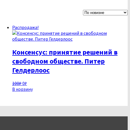
Распродажа!
Консенсус: принятие решений в
свободном обществе. Питер
Гелдерлоос
Первоначальная
Текущая
100
₽
0
₽
цена
цена:
В корзину
составляла
0₽.
100₽.