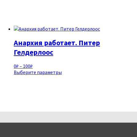
Анархия работает. Питер
Гелдерлоос
Диапазон
0
₽
–
100
₽
цен:
Этот
Выберите параметры
0₽
товар
–
имеет
100₽
несколько
вариаций.
Опции
можно
выбрать
на
странице
товара.