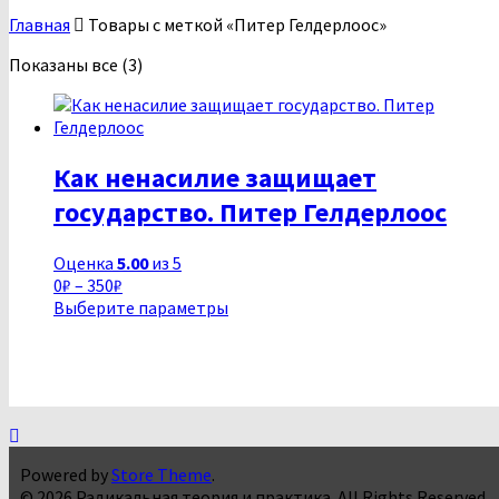
Главная
Товары с меткой «Питер Гелдерлоос»
Сортировка:
Показаны все (3)
самые
недавние
Как ненасилие защищает
государство. Питер Гелдерлоос
Оценка
5.00
из 5
Диапазон
0
₽
–
350
₽
цен:
Этот
Выберите параметры
0₽
товар
–
имеет
350₽
несколько
вариаций.
Опции
можно
выбрать
Powered by
Store Theme
.
на
© 2026 Радикальная теория и практика. All Rights Reserved.