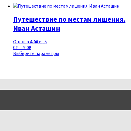
Путешествие по местам лишения.
Иван Асташин
Оценка
4.00
из 5
Диапазон
0
₽
–
700
₽
цен:
Этот
Выберите параметры
0₽
товар
–
имеет
700₽
несколько
вариаций.
Опции
можно
выбрать
на
странице
товара.