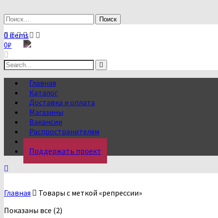
Skip
to
Найти:
content
0 items
0
₽
Search
for:
Главная
Каталог
Доставка и оплата
Магазины
Вакансии
Распространителям
О нас
Поддержать проект
Главная
Товары с меткой «репрессии»
Сортировка:
Показаны все (2)