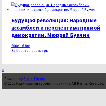
самые
недавние
Будущая революция: Народные
ассамблеи и перспектива прямой
демократии. Мюррей Букчин
Диапазон
300
₽
–
630
₽
цен:
Этот
Выберите параметры
300₽
товар
–
имеет
630₽
несколько
вариаций.
Опции
Powered by
Store Theme
.
можно
© 2026 Радикальная теория и практика. All Rights Reserved.
выбрать
на
странице
товара.