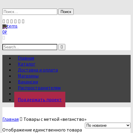
Skip
to
Найти:
content
0 items
0
₽
Search
for:
Главная
Каталог
Доставка и оплата
Магазины
Вакансии
Распространителям
О нас
Поддержать проект
Главная
Товары с меткой «веганство»
Отображение единственного товара