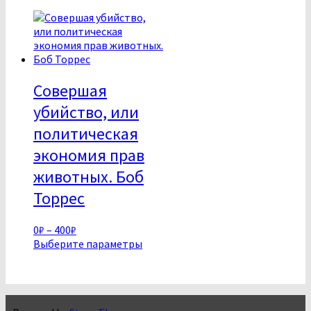
Совершая
убийство, или
политическая
экономия прав
животных. Боб
Торрес
Диапазон
0
₽
–
400
₽
цен:
Этот
Выберите параметры
0₽
товар
–
имеет
400₽
несколько
вариаций.