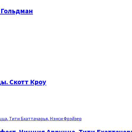
 Гольдман
ы. Скотт Кроу
фест. Чинция Арруцца, Тити Бхаттачар