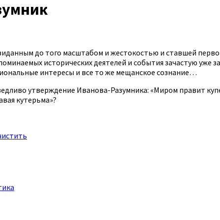
зумник
невиданным до того масштабом и жестокостью и ставшей перв
минаемых исторических деятелей и события зачастую уже заб
циональные интересы и все то же мещанское сознание…
раведливо утверждение Иванова-Разумника: «Миром правит ку
авая кутерьма»?
чистить
тика