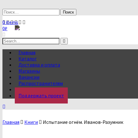
Skip
to
Найти:
content
0 items
0
₽
Search
for:
Главная
Каталог
Доставка и оплата
Магазины
Вакансии
Распространителям
О нас
Поддержать проект
Главная
Книги
Испытание огнём. Иванов-Разумник