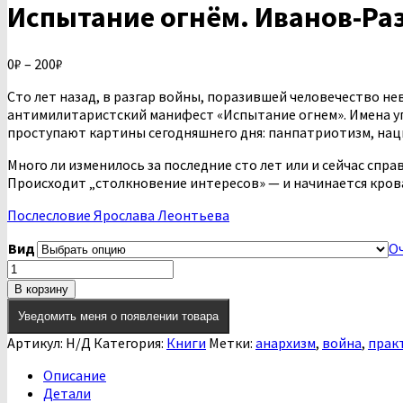
Испытание огнём. Иванов-Ра
Диапазон
0
₽
–
200
₽
цен:
Сто лет назад, в разгар войны, поразившей человечество 
0₽
антимилитаристский манифест «Испытание огнем». Имена упо
–
проступают картины сегодняшнего дня: панпатриотизм, на
200₽
Много ли изменилось за последние сто лет или и сейчас сп
Происходит „столкновение интересов» — и начинается кров
Послесловие Ярослава Леонтьева
Вид
О
Количество
товара
В корзину
Испытание
Уведомить меня о появлении товара
огнём.
Иванов-
Артикул:
Н/Д
Категория:
Книги
Метки:
анархизм
,
война
,
прак
Разумник
Описание
Детали