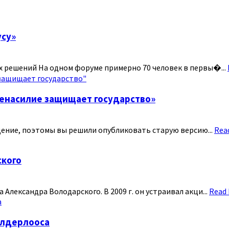
усу»
х решений На одном форуме примерно 70 человек в первы�...
ненасилие защищает государство»
дение, поэтомы вы решили опубликовать старую версию...
Rea
ского
Александра Володарского. В 2009 г. он устраивал акци...
Read
елдерлооса