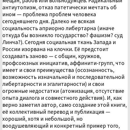
мещан, рабов или вольнодумцев. Радикальный
антиутопизм, отказ патетически мечтать об
ином — проблема проблем человека
сегодняшнего дня. Далеко не всякая
социальность априорно либертарна (иначе
откуда бы возникло государство? фашизм? суд
Линча?). Сегодня социальная ткань Запада и
России изорвана на клочки. Её предстоит
создавать заново — с общин, кружков,
профсоюзных инициатив, аффинити-групп, что
имеет и свои преимущества (осознанность,
возможность изначальной и последовательной
либертарности и эгалитарности) и свои
огромные недостатки (атомизация, отсутствие
опыта диалога и совместного действия). И, как
верно заметил автор, само создание этой книги,
её коллективный перевод и публикация —
хороший, хотя и небольшой, но
воодушевляющий и конкретный пример того,