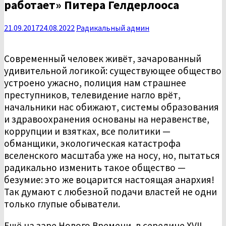
работает» Питера Гелдерлооса
21.09.2017
24.08.2022
Радикальный админ
Современный человек живёт, зачарованный
удивительной логикой: существующее общество
устроено ужасно, полиция нам страшнее
преступников, телевидение нагло врёт,
начальники нас обижают, системы образования
и здравоохранения основаны на неравенстве,
коррупции и взятках, все политики —
обманщики, экологическая катастрофа
вселенского масштаба уже на носу, но, пытаться
радикально изменить такое общество —
безумие: это же воцарится настоящая анархия!
Так думают с любезной подачи властей не одни
только глупые обыватели.
Ещё на заре Нового Времени, в середине XVII