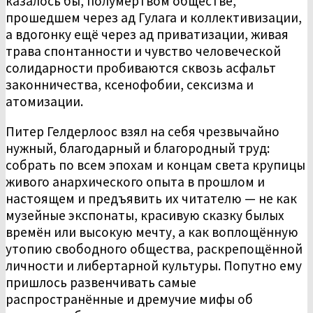
казалось бы, полумёртвом обществе,
прошедшем через ад Гулага и коллективизации,
а вдогонку ещё через ад приватизации, живая
трава спонтанности и чувство человеческой
солидарности пробиваются сквозь асфальт
законничества, ксенофобии, сексизма и
атомизации.
Питер Гелдерлоос взял на себя чрезвычайно
нужный, благодарный и благородный труд:
собрать по всем эпохам и концам света крупицы
живого анархического опыта в прошлом и
настоящем и предъявить их читателю — не как
музейные экспонаты, красивую сказку былых
времён или высокую мечту, а как воплощённую
утопию свободного общества, раскрепощённой
личности и либертарной культуры. Попутно ему
пришлось развенчивать самые
распространённые и дремучие мифы об