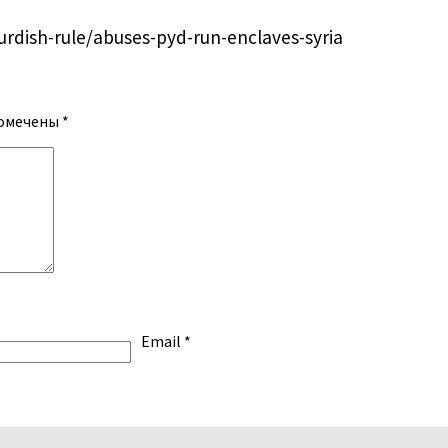
dish-rule/abuses-pyd-run-enclaves-syria
помечены
*
Email
*