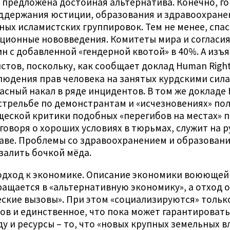
 предложена достойная альтернатива. Конечно, го
оддержания юстиции, образования и здравоохране
ых исламистских группировок. Тем не менее, спас
ионные нововведения. Комитеты мира и согласия,
н с добавленной «гендерной квотой» в 40%. А из
стов, поскольку, как сообщает доклад Human Righ
людения прав человека на занятых курдскими силам
асный накал в ряде инцидентов. В том же докладе 
стрельбе по демонстрантам и «исчезновениях» по
щеской критики подобных «перегибов на местах» 
говоря о хороших условиях в тюрьмах, служит на 
ве. Проблемы со здравоохранением и образование
 залить бочкой мёда.
одход к экономике. Описание экономики воюющей
ращается в «альтернативную экономику», а отход 
ские вызовы». При этом «социализируются» тольк
ков и единственное, что пока может гарантироват
ду и ресурсы – то, что «новых крупных земельных 