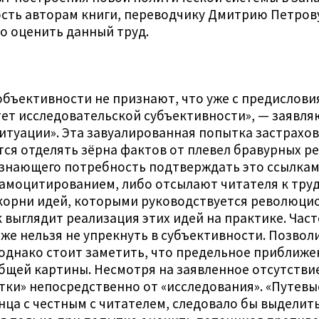
ость авторам книги, переводчику Дмитрию Петрову
о оценить данный труд.
бъективности не признают, что уже с предислови
т исследовательской субъективности», — заявляют
туации». Эта завуалированная попытка застрахова
я отделять зёрна фактов от плевел бравурных ре
изнающего потребность подтверждать это ссылкам
самоцитированием, либо отсылают читателя к тру
 корни идей, которыми руководствуется революцио
к выглядит реализация этих идей на практике. Час
же нельзя не упрекнуть в субъективности. Позво
 однако стоит заметить, что предельное приближе
бщей картины. Несмотря на заявленное отсутств
тки» непосредственно от «исследования». «Путевы
онца с честным с читателем, следовало бы выделит