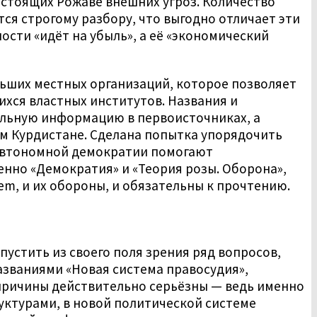
стоящих Рожаве внешних угроз. Количество
я строгому разбору, что выгодно отличает эти
ости «идёт на убыль», а её «экономический
ьших местных организаций, которое позволяет
хся властных институтов. Названия и
льную информацию в первоисточниках, а
м Курдистане. Сделана попытка упорядочить
 автономной демократии помогают
енно «Демократия» и «Теория розы. Оборона»,
m, и их обороны, и обязательны к прочтению.
устить из своего поля зрения ряд вопросов,
названиями «Новая система правосудия»,
 причины действительно серьёзны — ведь именно
уктурами, в новой политической системе