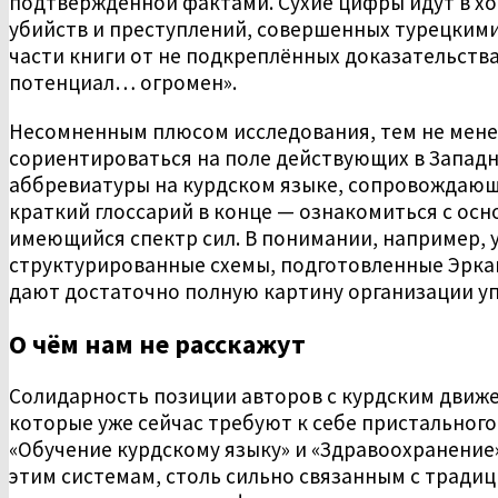
подтверждённой фактами. Сухие цифры идут в хо
убийств и преступлений, совершенных турецкими
части книги от не подкреплённых доказательства
потенциал… огромен».
Несомненным плюсом исследования, тем не менее
сориентироваться на поле действующих в Западн
аббревиатуры на курдском языке, сопровождающ
краткий глоссарий в конце — ознакомиться с ос
имеющийся спектр сил. В понимании, например,
структурированные схемы, подготовленные Эркан
дают достаточно полную картину организации уп
О чём нам не расскажут
Солидарность позиции авторов с курдским движе
которые уже сейчас требуют к себе пристального 
«Обучение курдскому языку» и «Здравоохранение
этим системам, столь сильно связанным с тради