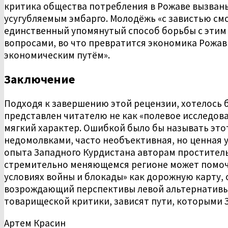
критика общества потребления в Рожаве вызван
усугубляемым эмбарго. Молодёжь «с завистью см
единственный упомянутый способ борьбы с этим я
вопросами, во что превратится экономика Рожав
экономическим путём».
Заключение
Подходя к завершению этой рецензии, хотелось б
представлен читателю не как «полевое исследован
мягкий характер. Ошибкой было бы называть это
недомолвками, часто необъективная, но ценная 
опыта Западного Курдистана авторам проститель
стремительно меняющемся регионе может помочь 
условиях войны и блокады» как дорожную карту,
возрождающий перспективы левой альтернативы д
товарищеской критики, зависят пути, которыми 
Артем Красин