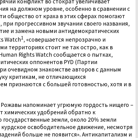
рячий конфликт во стократ увеличивает
ния на должном уровне, особенно в сравнении с
ти общество от краха в этих сферах помогают
 при прогрессивном звучании своего названия,
ъятие и замена новыми антидемократических
1
ts Watch
, «совершается непрозрачно и
и территориях стоит не так остро, как в
Human Rights Watch сообщается о пытках,
литических оппонентов PYD (Партии
при очевидном знакомстве авторов с данным
руку критикам, не отличающихся
м признаются с большей готовностью, хотя и в
 Рожавы напоминает угрюмую гордость нищего –
от химических удобрений обратно к
о государственные земли, около 20% земли
ь курдское освободительное движение, несмотря
владений больше не появится». Антикапитализм и