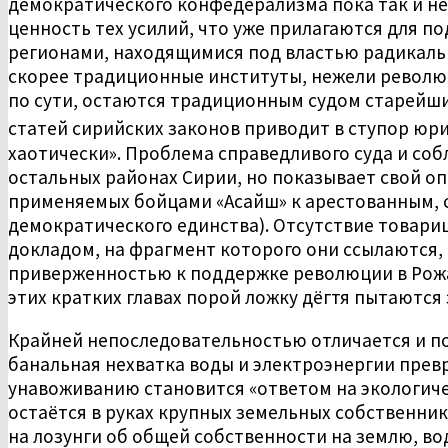
демократического конфедерализма пока так и не
ценность тех усилий, что уже прилагаются для п
регионами, находящимися под властью радикальн
скорее традиционные институты, нежели революц
по сути, остаются традиционным судом старейши
статей сирийских законов приводит в ступор юри
хаотически». Проблема справедливого суда и соб
остальных районах Сирии, но показывает свой оп
применяемых бойцами «Асайш» к арестованным, 
демократического единства). Отсутствие товари
докладом, на фрагмент которого они ссылаются, 
приверженностью к поддержке революции в Рожа
этих кратких главах порой ложку дёгтя пытаются
Крайней непоследовательностью отличается и п
банальная нехватка воды и электроэнергии прев
унавоживанию становится «ответом на экологиче
остаётся в руках крупных земельных собственни
на лозунги об общей собственности на землю, во