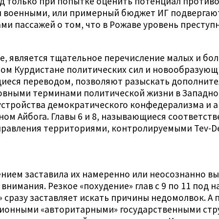
д только при попытке оценить потенциал противо
 военными, или примерный бюджет ИГ подвергаютс
ми пассажей о том, что в Рожаве уровень преступн
, является тщательное перечисление малых и бол
ом Курдистане политических сил и новообразующи
иеся переводом, позволяют разыскать дополните
новными терминами политической жизни в Западно
 устройства демократического конфедерализма и
ом Айбога. Главы 6 и 8, называющиеся соответств
равления территориями, контролируемыми Tev-De
нием заставила их намеренно или неосознанно вып
внимания. Резкое «похудение» глав с 9 по 11 под 
» сразу заставляет искать причины недомолвок. А
ционными «авторитарными» государственными стр