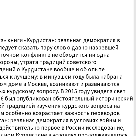
» книги «Курдистан: реальная демократия в
ледует сказать пару слов о давно назревшей
сточном конфликте не обходится ни одна
тороны, утрата традиций советского
дений о Курдистане вообще и об опыте
ся к лучшему: в минувшем году была набрана
ком доме в Москве, возникают и развиваются
 курдскому вопросу. В 2015 году увидела свет
2016 был опубликован обстоятельный исторический
ей традицией изучения курдского вопроса на
чем особенно возрастает важность переводов
тан: реальная демократия в условиях войны и
 действительно первое в России исследование,
адном Курдистане в условиях продолжающегося