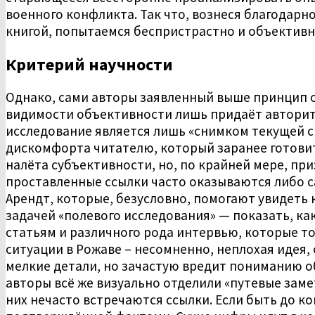
военного конфликта. Так что, вознеся благодарн
книгой, попытаемся беспристрастно и объективн
Критерий научности
Однако, сами авторы заявленный выше принцип о
видимости объективности лишь придаёт авторите
исследование является лишь «снимком текущей си
дискомфорта читателю, который заранее готовитс
налёта субъективности, но, по крайней мере, пр
проставленные ссылки часто оказываются либо 
Арендт, которые, безусловно, помогают увидеть
задачей «полевого исследования» — показать, ка
статьям и различного рода интервью, которые то
ситуации в Рожаве – несомненно, неплохая идея,
мелкие детали, но зачастую вредит пониманию о
авторы всё же визуально отделили «путевые заме
них нечасто встречаются ссылки. Если быть до к