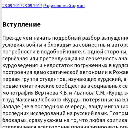
23.09.2017
23.09.2017
Радикальный админ
Вступление
Прежде чем начать подробный разбор выпущенной
условиях войны и блокады» за совместным авторс
потребности в подобной книге. С одной стороны
серьёзная или претендующая на серьезность анал
курдоведения и недостаток погруженных в курдс
построения демократической автономии в Рожаве
первая группа студентов, изучающих курдский, в
новые тематические сообщества в социальных сет
монография Вертяева К.В. и Иванова С.М. «Курдс
труд Максима Лебского «Курды: потерянные на Бл
Западе (не в последнюю очередь, ввиду миграцио
последних исследований на русский язык. Поэтом
блокады», сразу укажем на то, что любая критик
старающееся всесторонне проанализировать опы