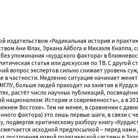
 издательством «Радикальная история и практика
твом Ани Флах, Эркана Айбога и Михаэля Кнаппа, с
, без упоминания «курдского фактора» в ближнево
итическая статья или дискуссия по ТВ. С другой с
кий вопрос экспертов сильно снижает уровень суж
 в частности. Медленно ситуация начинает менять
 МГЛУ, больше людей приходит на занятия в Курдс
ях, растёт число научных публикаций, посвящённых
кий национализм: История и современность», а в 
ижнем Востоке». Тем не менее, в сравнении с давн
нного фактора) это лишь первые шаги, в связи с 
у, подвергая критическому разбору книгу «Курдис
а смягчается исходной предпосылкой – перед нами
т построения новой политической системы в Зап