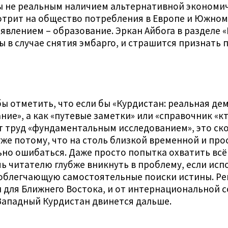
ы не реальным наличием альтернативной экономич
отрит на общество потребления в Европе и Южном 
влением – образование. Эркан Айбога в разделе «
ы в случае снятия эмбарго, и страшится признать
ы отметить, что если бы «Курдистан: реальная де
ие», а как «путевые заметки» или «справочник «кт
т труд «фундаментальным исследованием», это ско
уже потому, что на столь близкой временной и п
но ошибаться. Даже просто попытка охватить всё
читателю глубже вникнуть в проблему, если испо
 облегчающую самостоятельные поиски истины. Ре
ля Ближнего Востока, и от интернациональной со
Западный Курдистан двинется дальше.